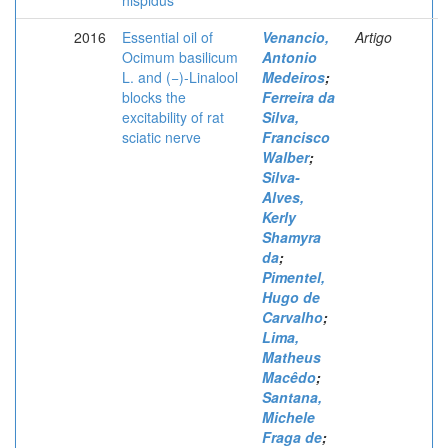
hispidus
2016
Essential oil of
Venancio,
Artigo
Ocimum basilicum
Antonio
L. and (−)-Linalool
Medeiros
;
blocks the
Ferreira da
excitability of rat
Silva,
sciatic nerve
Francisco
Walber
;
Silva-
Alves,
Kerly
Shamyra
da
;
Pimentel,
Hugo de
Carvalho
;
Lima,
Matheus
Macêdo
;
Santana,
Michele
Fraga de
;