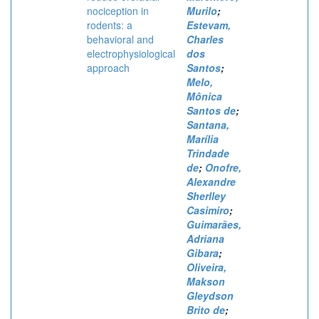
nociception in
Murilo
;
rodents: a
Estevam,
behavioral and
Charles
electrophysiological
dos
approach
Santos
;
Melo,
Mônica
Santos de
;
Santana,
Marília
Trindade
de
;
Onofre,
Alexandre
Sherlley
Casimiro
;
Guimarães,
Adriana
Gibara
;
Oliveira,
Makson
Gleydson
Brito de
;