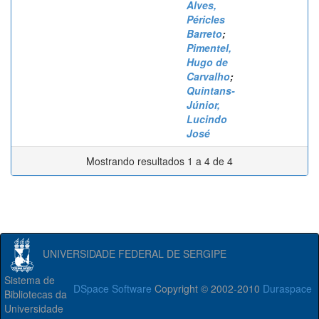
Alves,
Péricles
Barreto
;
Pimentel,
Hugo de
Carvalho
;
Quintans-
Júnior,
Lucindo
José
Mostrando resultados 1 a 4 de 4
UNIVERSIDADE FEDERAL DE SERGIPE
Sistema de
DSpace Software
Copyright © 2002-2010
Duraspace
Bibliotecas da
Universidade