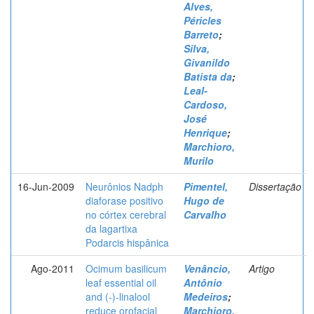
Alves,
Péricles
Barreto
;
Silva,
Givanildo
Batista da
;
Leal-
Cardoso,
José
Henrique
;
Marchioro,
Murilo
16-Jun-2009
Neurônios Nadph
Pimentel,
Dissertação
diaforase positivo
Hugo de
no córtex cerebral
Carvalho
da lagartixa
Podarcis hispânica
Ago-2011
Ocimum basilicum
Venâncio,
Artigo
leaf essential oil
Antônio
and (-)-linalool
Medeiros
;
reduce orofacial
Marchioro,