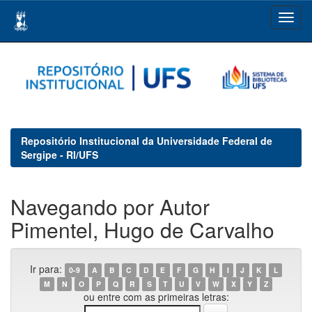
Skip
navigation
Repositório Institucional da Universidade Federal de
Sergipe - RI/UFS
Navegando por Autor
Pimentel, Hugo de Carvalho
Ir para:
0-9
A
B
C
D
E
F
G
H
I
J
K
L
M
N
O
P
Q
R
S
T
U
V
W
X
Y
Z
ou entre com as primeiras letras: