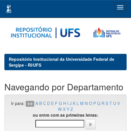
Skip
navigation
Repositório Institucional da Universidade Federal de
Sergipe - RI/UFS
Navegando por Departamento
Ir para:
A
B
C
D
E
F
G
H
I
J
K
L
M
N
O
P
Q
R
S
T
U
V
0-9
W
X
Y
Z
ou entre com as primeiras letras: