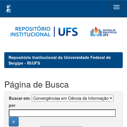
Skip
navigation
Repositório Institucional da Universidade Federal de
Sergipe - RI/UFS
Página de Busca
Buscar em:
por