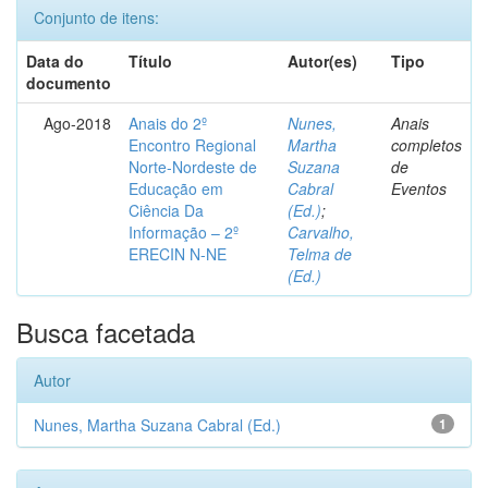
Conjunto de itens:
Data do
Título
Autor(es)
Tipo
documento
Ago-2018
Anais do 2º
Nunes,
Anais
Encontro Regional
Martha
completos
Norte-Nordeste de
Suzana
de
Educação em
Cabral
Eventos
Ciência Da
(Ed.)
;
Informação – 2º
Carvalho,
ERECIN N-NE
Telma de
(Ed.)
Busca facetada
Autor
Nunes, Martha Suzana Cabral (Ed.)
1