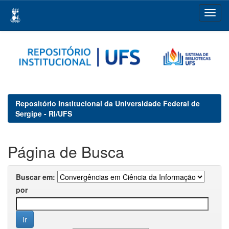
Skip
navigation
Repositório Institucional da Universidade Federal de
Sergipe - RI/UFS
Página de Busca
Buscar em:
por