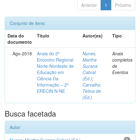
Anterior
1
Próximo
Conjunto de itens:
Data do
Título
Autor(es)
Tipo
documento
Ago-2018
Anais do 2º
Nunes,
Anais
Encontro Regional
Martha
completos
Norte-Nordeste de
Suzana
de
Educação em
Cabral
Eventos
Ciência Da
(Ed.)
;
Informação – 2º
Carvalho,
ERECIN N-NE
Telma de
(Ed.)
Busca facetada
Autor
1