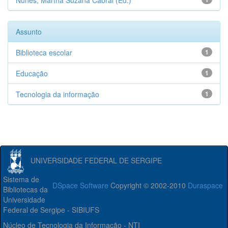
Nunes, Martha Suzana Cabral (Ed.)
Assunto
Biblioteca escolar
1
Educação
1
Tecnologia da informação
1
UNIVERSIDADE FEDERAL DE SERGIPE
Sistema de
DSpace Software
Copyright © 2002-2010
Duraspace
Bibliotecas da
Universidade
Federal de Sergipe - SIBIUFS
Núcleo de Tecnologia da Informação - NTI