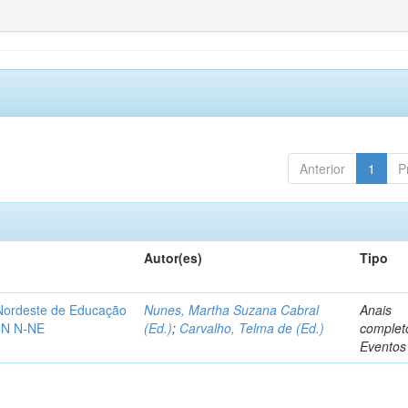
Anterior
1
P
Autor(es)
Tipo
-Nordeste de Educação
Nunes, Martha Suzana Cabral
Anais
IN N-NE
(Ed.)
;
Carvalho, Telma de (Ed.)
complet
Eventos