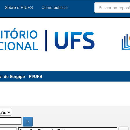
Sobre o RIUFS
Como publicar
al de Sergipe - RI/UFS