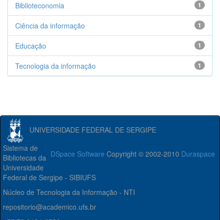
Biblioteconomia
1
Ciência da informação
1
Educação
1
Tecnologia da informação
1
UNIVERSIDADE FEDERAL DE SERGIPE
Sistema de
DSpace Software
Copyright © 2002-2010
Duraspace
Bibliotecas da
Universidade
Federal de Sergipe - SIBIUFS
Núcleo de Tecnologia da Informação - NTI
repositorio@academico.ufs.br