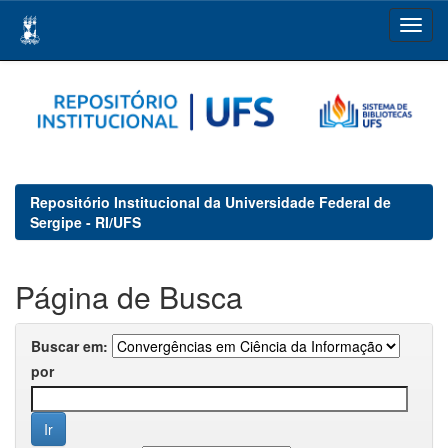
Skip
navigation
Repositório Institucional da Universidade Federal de
Sergipe - RI/UFS
Página de Busca
Buscar em:
por