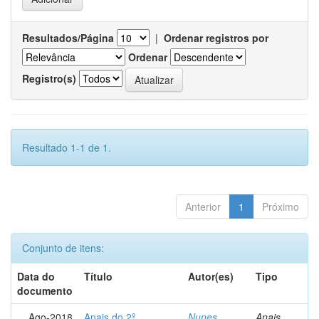
Resultados/Página
|
Ordenar registros por
Ordenar
Registro(s)
Resultado 1-1 de 1.
Anterior
1
Próximo
Conjunto de itens:
Data do
Título
Autor(es)
Tipo
documento
Ago-2018
Anais do 2º
Nunes,
Anais