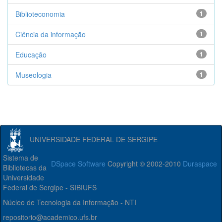
Biblioteconomia
1
Ciência da informação
1
Educação
1
Museologia
1
UNIVERSIDADE FEDERAL DE SERGIPE
Sistema de
DSpace Software
Copyright © 2002-2010
Duraspace
Bibliotecas da
Universidade
Federal de Sergipe - SIBIUFS
Núcleo de Tecnologia da Informação - NTI
repositorio@academico.ufs.br