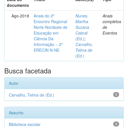
documento
Ago-2018
Anais do 2º
Nunes,
Anais
Encontro Regional
Martha
completos
Norte-Nordeste de
Suzana
de
Educação em
Cabral
Eventos
Ciência Da
(Ed.)
;
Informação – 2º
Carvalho,
ERECIN N-NE
Telma de
(Ed.)
Busca facetada
Autor
Carvalho, Telma de (Ed.)
1
Assunto
Biblioteca escolar
1