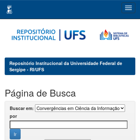
Skip
navigation
Repositório Institucional da Universidade Federal de
Sergipe - RI/UFS
Página de Busca
Buscar em:
por