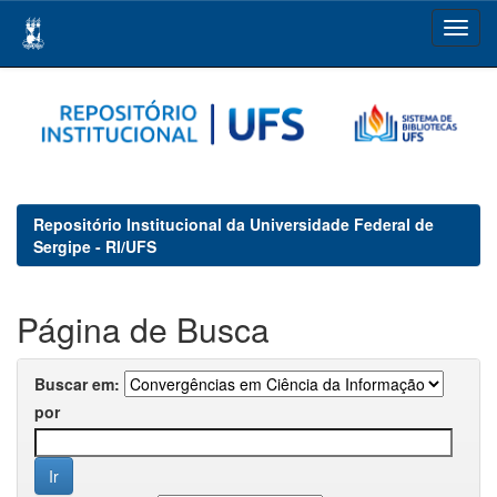
Skip
navigation
Repositório Institucional da Universidade Federal de
Sergipe - RI/UFS
Página de Busca
Buscar em:
por