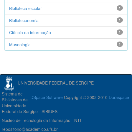
Biblioteca escolar
1
Biblioteconomia
1
Ciência da informação
1
Museologia
1
UNIVERSIDADE FEDERAL DE SERGIPE
Sistema de
DSpace Software
Copyright © 2002-2010
Duraspace
Bibliotecas da
Universidade
Federal de Sergipe - SIBIUFS
Núcleo de Tecnologia da Informação - NTI
repositorio@academico.ufs.br