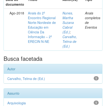
documento
Ago-2018
Anais do 2º
Nunes,
Anais
Encontro Regional
Martha
completos
Norte-Nordeste de
Suzana
de
Educação em
Cabral
Eventos
Ciência Da
(Ed.)
;
Informação – 2º
Carvalho,
ERECIN N-NE
Telma de
(Ed.)
Busca facetada
Autor
Carvalho, Telma de (Ed.)
1
Assunto
Arquivologia
1