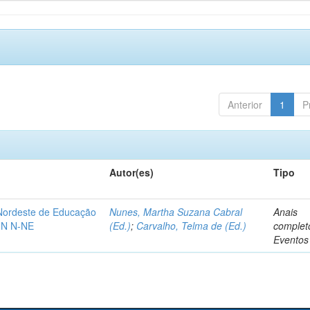
Anterior
1
P
Autor(es)
Tipo
-Nordeste de Educação
Nunes, Martha Suzana Cabral
Anais
IN N-NE
(Ed.)
;
Carvalho, Telma de (Ed.)
complet
Eventos