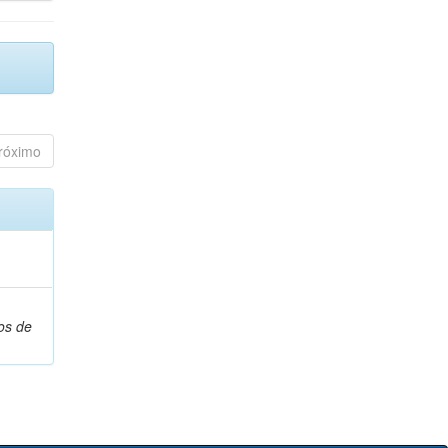
róximo
os de