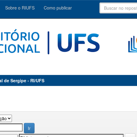
Sobre o RIUFS
Como publicar
al de Sergipe - RI/UFS