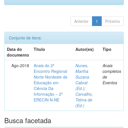
Anterior
1
Próximo
Conjunto de itens:
Data do
Título
Autor(es)
Tipo
documento
Ago-2018
Anais do 2º
Nunes,
Anais
Encontro Regional
Martha
completos
Norte-Nordeste de
Suzana
de
Educação em
Cabral
Eventos
Ciência Da
(Ed.)
;
Informação – 2º
Carvalho,
ERECIN N-NE
Telma de
(Ed.)
Busca facetada