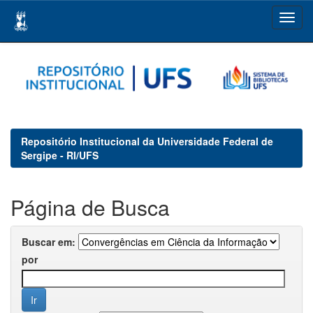
Skip
navigation
Repositório Institucional da Universidade Federal de
Sergipe - RI/UFS
Página de Busca
Buscar em:
por