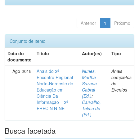
Anterior
1
Próximo
Conjunto de itens:
Data do
Título
Autor(es)
Tipo
documento
Ago-2018
Anais do 2º
Nunes,
Anais
Encontro Regional
Martha
completos
Norte-Nordeste de
Suzana
de
Educação em
Cabral
Eventos
Ciência Da
(Ed.)
;
Informação – 2º
Carvalho,
ERECIN N-NE
Telma de
(Ed.)
Busca facetada