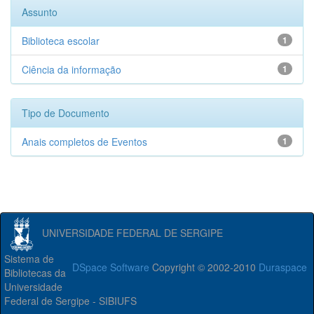
Assunto
Biblioteca escolar
1
Ciência da informação
1
Tipo de Documento
Anais completos de Eventos
1
UNIVERSIDADE FEDERAL DE SERGIPE
Sistema de
DSpace Software
Copyright © 2002-2010
Duraspace
Bibliotecas da
Universidade
Federal de Sergipe - SIBIUFS