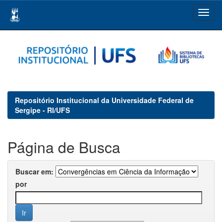
Skip
navigation
Repositório Institucional da Universidade Federal de
Sergipe - RI/UFS
Página de Busca
Buscar em:
por