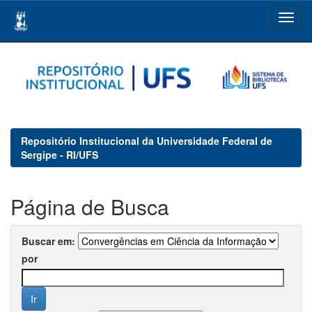
Skip
navigation
Repositório Institucional da Universidade Federal de
Sergipe - RI/UFS
Página de Busca
Buscar em:
por