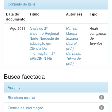
Conjunto de itens:
Data do
Título
Autor(es)
Tipo
documento
Ago-2018
Anais do 2º
Nunes,
Anais
Encontro Regional
Martha
completos
Norte-Nordeste de
Suzana
de
Educação em
Cabral
Eventos
Ciência Da
(Ed.)
;
Informação – 2º
Carvalho,
ERECIN N-NE
Telma de
(Ed.)
Busca facetada
Assunto
Biblioteca escolar
1
Ciência da informação
1