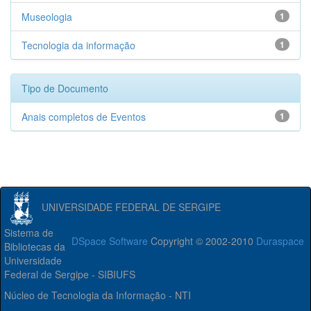
Museologia
1
Tecnologia da informação
1
Tipo de Documento
Anais completos de Eventos
1
UNIVERSIDADE FEDERAL DE SERGIPE
Sistema de
DSpace Software
Copyright © 2002-2010
Duraspace
Bibliotecas da
Universidade
Federal de Sergipe - SIBIUFS
Núcleo de Tecnologia da Informação - NTI