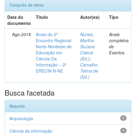
Conjunto de itens:
Data do
Título
Autor(es)
Tipo
documento
Ago-2018
Anais do 2º
Nunes,
Anais
Encontro Regional
Martha
completos
Norte-Nordeste de
Suzana
de
Educação em
Cabral
Eventos
Ciência Da
(Ed.)
;
Informação – 2º
Carvalho,
ERECIN N-NE
Telma de
(Ed.)
Busca facetada
Assunto
Arquivologia
1
Ciência da informação
1