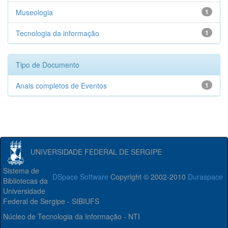
Museologia
1
Tecnologia da informação
1
Tipo de Documento
Anais completos de Eventos
1
UNIVERSIDADE FEDERAL DE SERGIPE
Sistema de
DSpace Software
Copyright © 2002-2010
Duraspace
Bibliotecas da
Universidade
Federal de Sergipe - SIBIUFS
Núcleo de Tecnologia da Informação - NTI