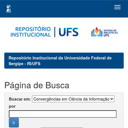
Skip
navigation
Repositório Institucional da Universidade Federal de
Sergipe - RI/UFS
Página de Busca
Buscar em:
por