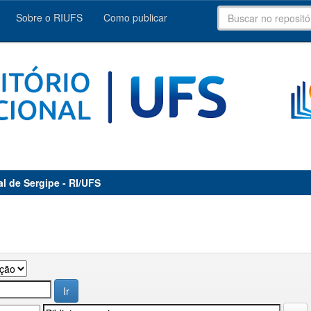
Sobre o RIUFS
Como publicar
al de Sergipe - RI/UFS