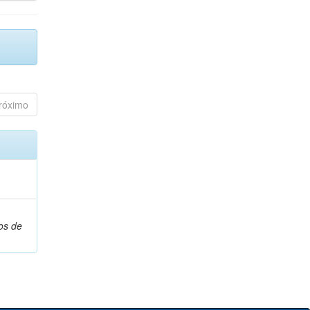
róximo
os de