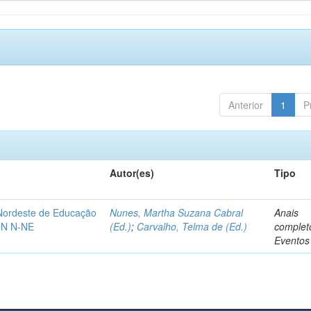
Anterior
1
P
Autor(es)
Tipo
-Nordeste de Educação
Nunes, Martha Suzana Cabral
Anais
IN N-NE
(Ed.)
;
Carvalho, Telma de (Ed.)
complet
Eventos