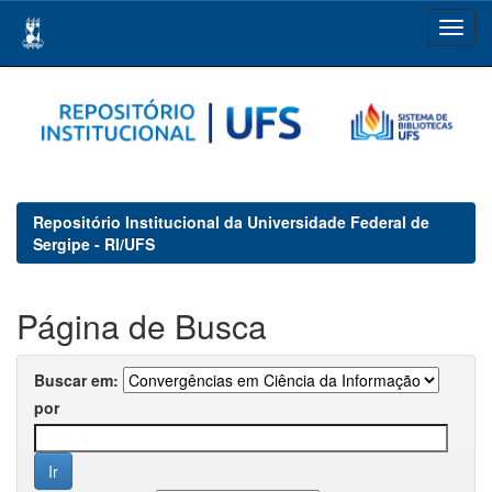
Skip
navigation
Repositório Institucional da Universidade Federal de
Sergipe - RI/UFS
Página de Busca
Buscar em:
por