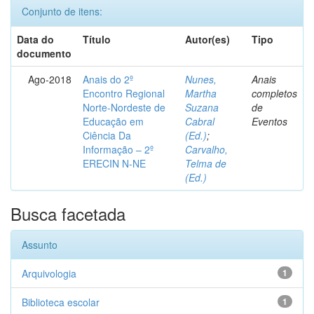
Conjunto de itens:
Data do
Título
Autor(es)
Tipo
documento
Ago-2018
Anais do 2º
Nunes,
Anais
Encontro Regional
Martha
completos
Norte-Nordeste de
Suzana
de
Educação em
Cabral
Eventos
Ciência Da
(Ed.)
;
Informação – 2º
Carvalho,
ERECIN N-NE
Telma de
(Ed.)
Busca facetada
Assunto
Arquivologia
1
Biblioteca escolar
1