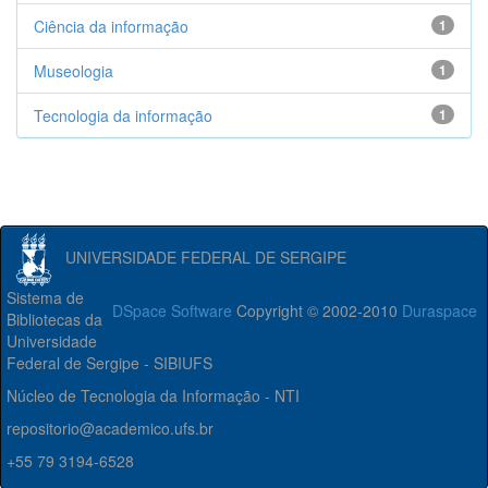
Ciência da informação
1
Museologia
1
Tecnologia da informação
1
UNIVERSIDADE FEDERAL DE SERGIPE
Sistema de
DSpace Software
Copyright © 2002-2010
Duraspace
Bibliotecas da
Universidade
Federal de Sergipe - SIBIUFS
Núcleo de Tecnologia da Informação - NTI
repositorio@academico.ufs.br
+55 79 3194-6528