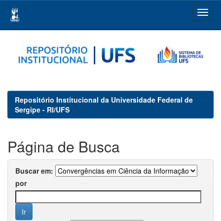
Skip
navigation
Repositório Institucional da Universidade Federal de
Sergipe - RI/UFS
Página de Busca
Buscar em:
por