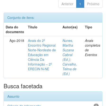
Anterior
1
Próximo
Conjunto de itens:
Data do
Título
Autor(es)
Tipo
documento
Ago-2018
Anais do 2º
Nunes,
Anais
Encontro Regional
Martha
completos
Norte-Nordeste de
Suzana
de
Educação em
Cabral
Eventos
Ciência Da
(Ed.)
;
Informação – 2º
Carvalho,
ERECIN N-NE
Telma de
(Ed.)
Busca facetada
Assunto
1