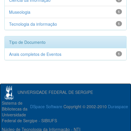
Ciência da informação
Museologia
1
Tecnologia da informação
1
Tipo de Documento
Anais completos de Eventos
1
UNIVERSIDADE FEDERAL DE SERGIPE
Sistema de
DSpace Software
Copyright © 2002-2010
Duraspace
Bibliotecas da
Universidade
Federal de Sergipe - SIBIUFS
Núcleo de Tecnologia da Informação - NTI