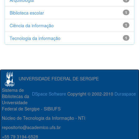
Arquivologia
Biblioteca escolar
1
Ciência da informação
1
Tecnologia da informação
1
UNIVERSIDADE FEDERAL DE SERGIPE
Sistema de
DSpace Software
Copyright © 2002-2010
Duraspace
Bibliotecas da
Universidade
Federal de Sergipe - SIBIUFS
Núcleo de Tecnologia da Informação - NTI
repositorio@academico.ufs.br
+55 79 3194-6528