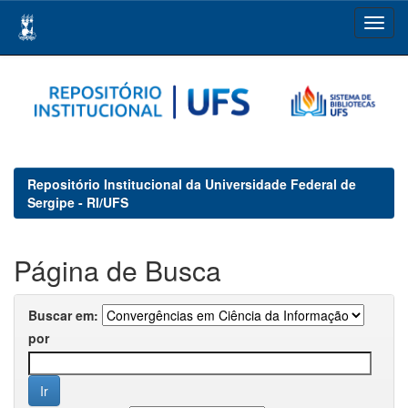
Skip
navigation
Repositório Institucional da Universidade Federal de
Sergipe - RI/UFS
Página de Busca
Buscar em:
por