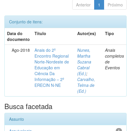
Anterior
1
Próximo
Conjunto de itens:
Data do
Título
Autor(es)
Tipo
documento
Ago-2018
Anais do 2º
Nunes,
Anais
Encontro Regional
Martha
completos
Norte-Nordeste de
Suzana
de
Educação em
Cabral
Eventos
Ciência Da
(Ed.)
;
Informação – 2º
Carvalho,
ERECIN N-NE
Telma de
(Ed.)
Busca facetada
Assunto
1