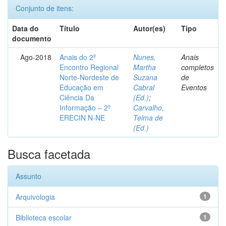
Conjunto de itens:
Data do
Título
Autor(es)
Tipo
documento
Ago-2018
Anais do 2º
Nunes,
Anais
Encontro Regional
Martha
completos
Norte-Nordeste de
Suzana
de
Educação em
Cabral
Eventos
Ciência Da
(Ed.)
;
Informação – 2º
Carvalho,
ERECIN N-NE
Telma de
(Ed.)
Busca facetada
Assunto
Arquivologia
1
Biblioteca escolar
1