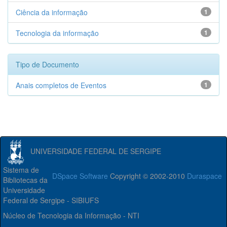
Ciência da informação
1
Tecnologia da informação
1
Tipo de Documento
Anais completos de Eventos
1
UNIVERSIDADE FEDERAL DE SERGIPE
Sistema de
DSpace Software
Copyright © 2002-2010
Duraspace
Bibliotecas da
Universidade
Federal de Sergipe - SIBIUFS
Núcleo de Tecnologia da Informação - NTI