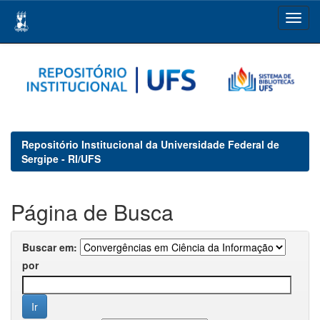
Skip
navigation
Repositório Institucional da Universidade Federal de
Sergipe - RI/UFS
Página de Busca
Buscar em:
por