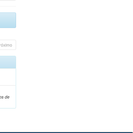
róximo
os de