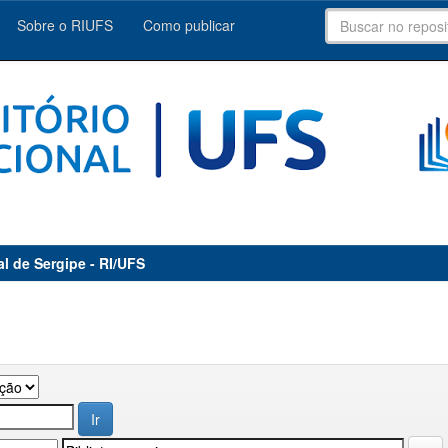
Sobre o RIUFS
Como publicar
al de Sergipe - RI/UFS