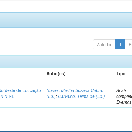
Anterior
1
P
Autor(es)
Tipo
-Nordeste de Educação
Nunes, Martha Suzana Cabral
Anais
IN N-NE
(Ed.)
;
Carvalho, Telma de (Ed.)
complet
Eventos