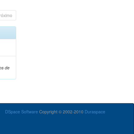
róximo
os de
DSpace Software
Copyright © 2002-2010
Duraspace