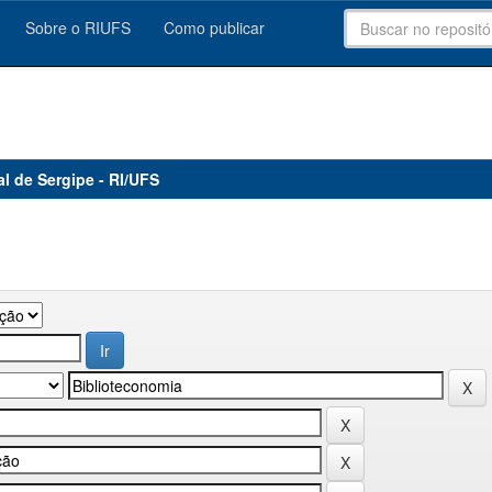
Sobre o RIUFS
Como publicar
al de Sergipe - RI/UFS