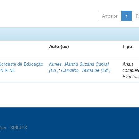
Anterior
1
P
Autor(es)
Tipo
-Nordeste de Educação
Nunes, Martha Suzana Cabral
Anais
IN N-NE
(Ed.)
;
Carvalho, Telma de (Ed.)
complet
Eventos
gipe - SIBIUFS