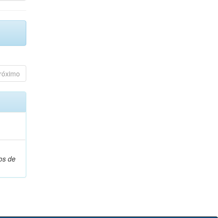
róximo
os de