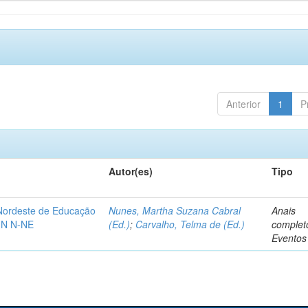
Anterior
1
P
Autor(es)
Tipo
-Nordeste de Educação
Nunes, Martha Suzana Cabral
Anais
IN N-NE
(Ed.)
;
Carvalho, Telma de (Ed.)
complet
Eventos