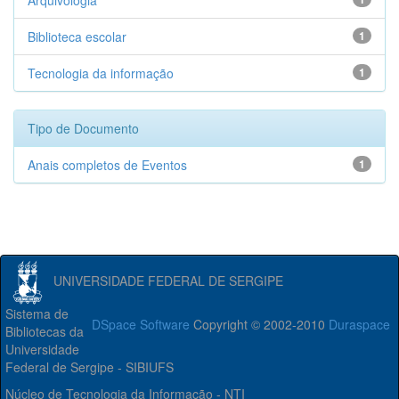
Arquivologia
Biblioteca escolar
1
Tecnologia da informação
1
Tipo de Documento
Anais completos de Eventos
1
UNIVERSIDADE FEDERAL DE SERGIPE
Sistema de
DSpace Software
Copyright © 2002-2010
Duraspace
Bibliotecas da
Universidade
Federal de Sergipe - SIBIUFS
Núcleo de Tecnologia da Informação - NTI