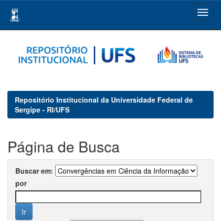
Skip
navigation
Repositório Institucional da Universidade Federal de
Sergipe - RI/UFS
Página de Busca
Buscar em:
por