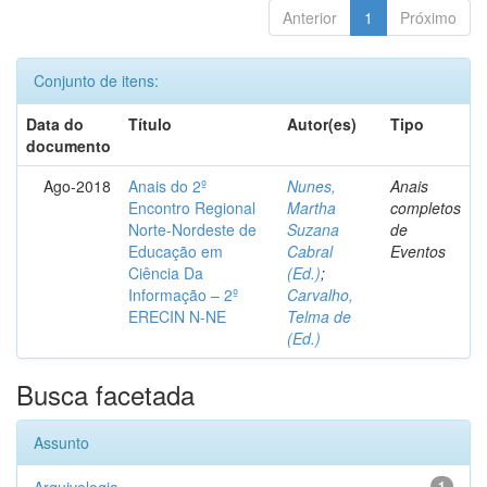
Anterior
1
Próximo
Conjunto de itens:
Data do
Título
Autor(es)
Tipo
documento
Ago-2018
Anais do 2º
Nunes,
Anais
Encontro Regional
Martha
completos
Norte-Nordeste de
Suzana
de
Educação em
Cabral
Eventos
Ciência Da
(Ed.)
;
Informação – 2º
Carvalho,
ERECIN N-NE
Telma de
(Ed.)
Busca facetada
Assunto
1