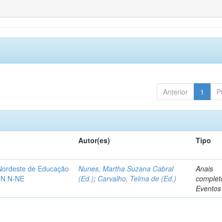
Anterior
1
P
Autor(es)
Tipo
-Nordeste de Educação
Nunes, Martha Suzana Cabral
Anais
IN N-NE
(Ed.)
;
Carvalho, Telma de (Ed.)
complet
Eventos