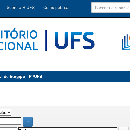
Sobre o RIUFS
Como publicar
al de Sergipe - RI/UFS