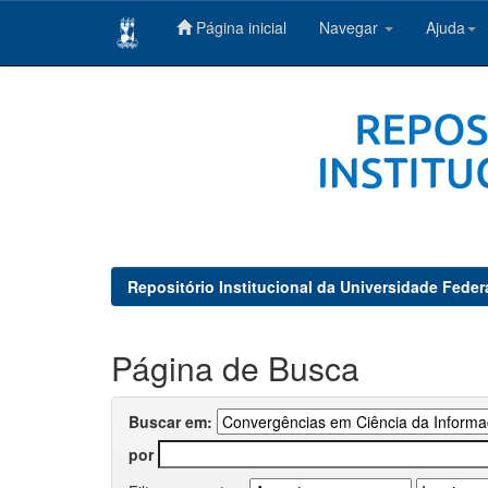
Página inicial
Navegar
Ajuda
Skip
navigation
Repositório Institucional da Universidade Feder
Página de Busca
Buscar em:
por