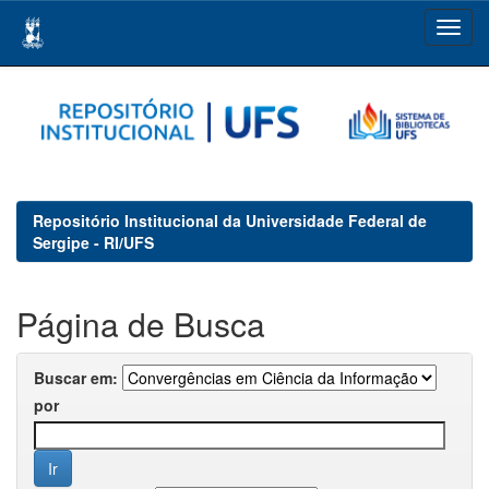
Skip
navigation
Repositório Institucional da Universidade Federal de
Sergipe - RI/UFS
Página de Busca
Buscar em:
por