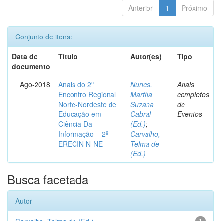
Anterior
1
Próximo
Conjunto de itens:
Data do
Título
Autor(es)
Tipo
documento
Ago-2018
Anais do 2º
Nunes,
Anais
Encontro Regional
Martha
completos
Norte-Nordeste de
Suzana
de
Educação em
Cabral
Eventos
Ciência Da
(Ed.)
;
Informação – 2º
Carvalho,
ERECIN N-NE
Telma de
(Ed.)
Busca facetada
Autor
1