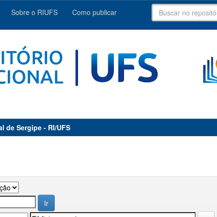
Sobre o RIUFS
Como publicar
al de Sergipe - RI/UFS