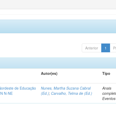
Anterior
1
P
Autor(es)
Tipo
-Nordeste de Educação
Nunes, Martha Suzana Cabral
Anais
IN N-NE
(Ed.)
;
Carvalho, Telma de (Ed.)
complet
Eventos