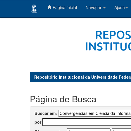
Página inicial
Navegar
Ajuda
Skip
navigation
Repositório Institucional da Universidade Feder
Página de Busca
Buscar em:
por