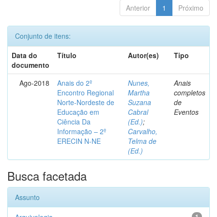
Anterior
1
Próximo
Conjunto de itens:
Data do
Título
Autor(es)
Tipo
documento
Ago-2018
Anais do 2º
Nunes,
Anais
Encontro Regional
Martha
completos
Norte-Nordeste de
Suzana
de
Educação em
Cabral
Eventos
Ciência Da
(Ed.)
;
Informação – 2º
Carvalho,
ERECIN N-NE
Telma de
(Ed.)
Busca facetada
Assunto
1