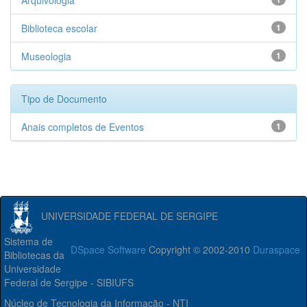
Arquivologia
Biblioteca escolar
1
Museologia
1
Tipo de Documento
Anais completos de Eventos
1
UNIVERSIDADE FEDERAL DE SERGIPE
Sistema de
DSpace Software
Copyright © 2002-2010
Duraspace
Bibliotecas da
Universidade
Federal de Sergipe - SIBIUFS
Núcleo de Tecnologia da Informação - NTI