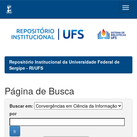
Skip
navigation
Repositório Institucional da Universidade Federal de
Sergipe - RI/UFS
Página de Busca
Buscar em:
por