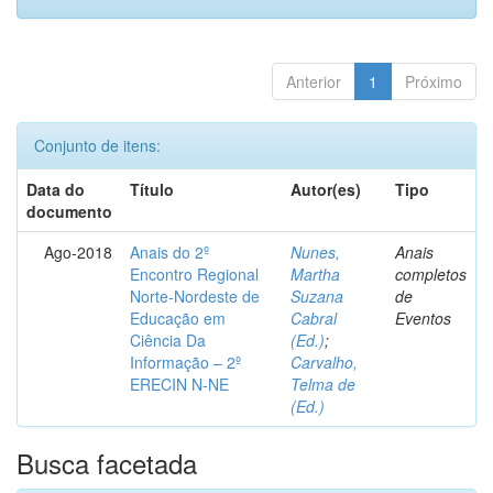
Anterior
1
Próximo
Conjunto de itens:
Data do
Título
Autor(es)
Tipo
documento
Ago-2018
Anais do 2º
Nunes,
Anais
Encontro Regional
Martha
completos
Norte-Nordeste de
Suzana
de
Educação em
Cabral
Eventos
Ciência Da
(Ed.)
;
Informação – 2º
Carvalho,
ERECIN N-NE
Telma de
(Ed.)
Busca facetada