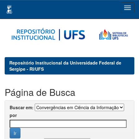
Skip
navigation
Repositório Institucional da Universidade Federal de
Sergipe - RI/UFS
Página de Busca
Buscar em:
por