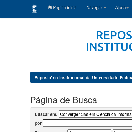
Página inicial
Navegar
Ajuda
Skip
navigation
Repositório Institucional da Universidade Feder
Página de Busca
Buscar em:
por