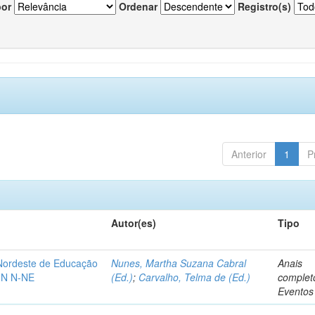
por
Ordenar
Registro(s)
Anterior
1
P
Autor(es)
Tipo
-Nordeste de Educação
Nunes, Martha Suzana Cabral
Anais
IN N-NE
(Ed.)
;
Carvalho, Telma de (Ed.)
complet
Eventos