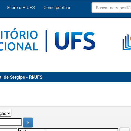
Sobre o RIUFS
Como publicar
al de Sergipe - RI/UFS