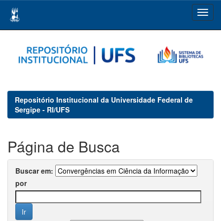
Skip
navigation
Repositório Institucional da Universidade Federal de
Sergipe - RI/UFS
Página de Busca
Buscar em:
por