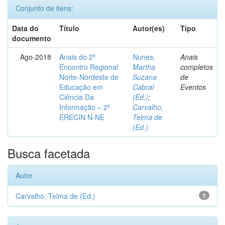
Conjunto de itens:
Data do
Título
Autor(es)
Tipo
documento
Ago-2018
Anais do 2º
Nunes,
Anais
Encontro Regional
Martha
completos
Norte-Nordeste de
Suzana
de
Educação em
Cabral
Eventos
Ciência Da
(Ed.)
;
Informação – 2º
Carvalho,
ERECIN N-NE
Telma de
(Ed.)
Busca facetada
Autor
Carvalho, Telma de (Ed.)
1