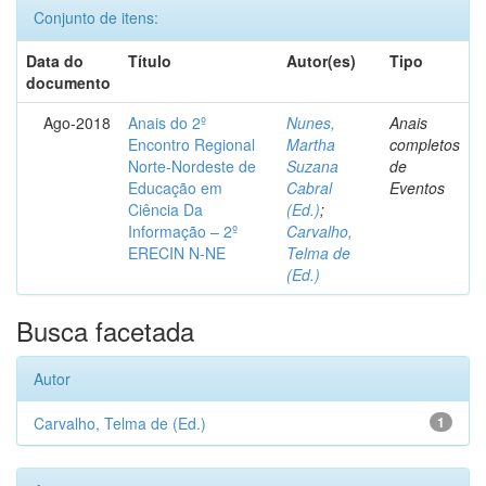
Conjunto de itens:
Data do
Título
Autor(es)
Tipo
documento
Ago-2018
Anais do 2º
Nunes,
Anais
Encontro Regional
Martha
completos
Norte-Nordeste de
Suzana
de
Educação em
Cabral
Eventos
Ciência Da
(Ed.)
;
Informação – 2º
Carvalho,
ERECIN N-NE
Telma de
(Ed.)
Busca facetada
Autor
Carvalho, Telma de (Ed.)
1