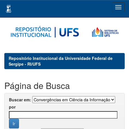
Skip
navigation
Repositório Institucional da Universidade Federal de
Sergipe - RI/UFS
Página de Busca
Buscar em:
por