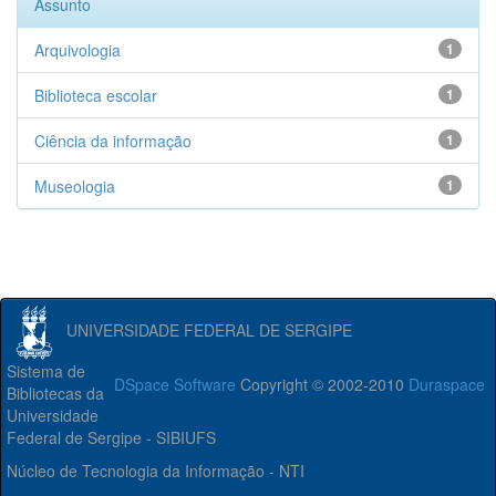
Assunto
Arquivologia
1
Biblioteca escolar
1
Ciência da informação
1
Museologia
1
UNIVERSIDADE FEDERAL DE SERGIPE
Sistema de
DSpace Software
Copyright © 2002-2010
Duraspace
Bibliotecas da
Universidade
Federal de Sergipe - SIBIUFS
Núcleo de Tecnologia da Informação - NTI