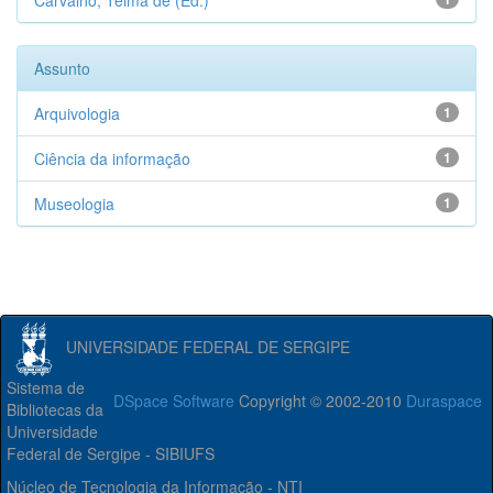
Carvalho, Telma de (Ed.)
Assunto
Arquivologia
1
Ciência da informação
1
Museologia
1
UNIVERSIDADE FEDERAL DE SERGIPE
Sistema de
DSpace Software
Copyright © 2002-2010
Duraspace
Bibliotecas da
Universidade
Federal de Sergipe - SIBIUFS
Núcleo de Tecnologia da Informação - NTI