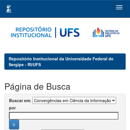
Skip
navigation
Repositório Institucional da Universidade Federal de
Sergipe - RI/UFS
Página de Busca
Buscar em:
por