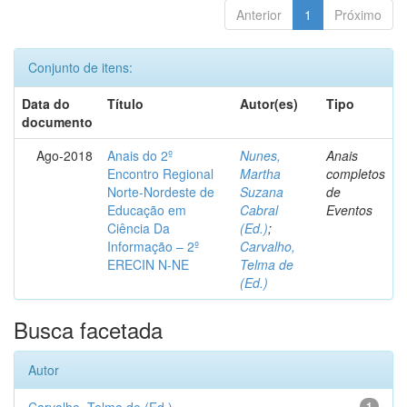
Anterior
1
Próximo
Conjunto de itens:
Data do
Título
Autor(es)
Tipo
documento
Ago-2018
Anais do 2º
Nunes,
Anais
Encontro Regional
Martha
completos
Norte-Nordeste de
Suzana
de
Educação em
Cabral
Eventos
Ciência Da
(Ed.)
;
Informação – 2º
Carvalho,
ERECIN N-NE
Telma de
(Ed.)
Busca facetada
Autor
1