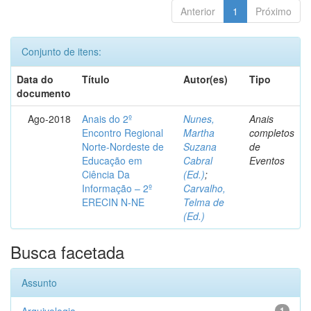
Anterior
1
Próximo
Conjunto de itens:
Data do
Título
Autor(es)
Tipo
documento
Ago-2018
Anais do 2º
Nunes,
Anais
Encontro Regional
Martha
completos
Norte-Nordeste de
Suzana
de
Educação em
Cabral
Eventos
Ciência Da
(Ed.)
;
Informação – 2º
Carvalho,
ERECIN N-NE
Telma de
(Ed.)
Busca facetada
Assunto
1