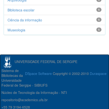
Arquivologia
Biblioteca escolar
1
Ciência da informação
1
Museologia
1
UNIVERSIDADE FEDERAL DE SERGIPE
Sistema de
DSpace Software
Copyright © 2002-2010
Duraspace
Bibliotecas da
Universidade
Federal de Sergipe - SIBIUFS
Núcleo de Tecnologia da Informação - NTI
repositorio@academico.ufs.br
+55 79 3194-6528