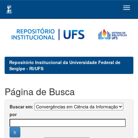
Skip
navigation
Repositório Institucional da Universidade Federal de
Sergipe - RI/UFS
Página de Busca
Buscar em:
por