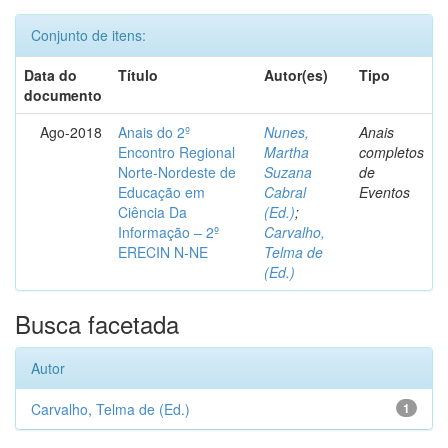
Conjunto de itens:
Data do
Título
Autor(es)
Tipo
documento
Ago-2018
Anais do 2º
Nunes,
Anais
Encontro Regional
Martha
completos
Norte-Nordeste de
Suzana
de
Educação em
Cabral
Eventos
Ciência Da
(Ed.)
;
Informação – 2º
Carvalho,
ERECIN N-NE
Telma de
(Ed.)
Busca facetada
Autor
Carvalho, Telma de (Ed.)
1