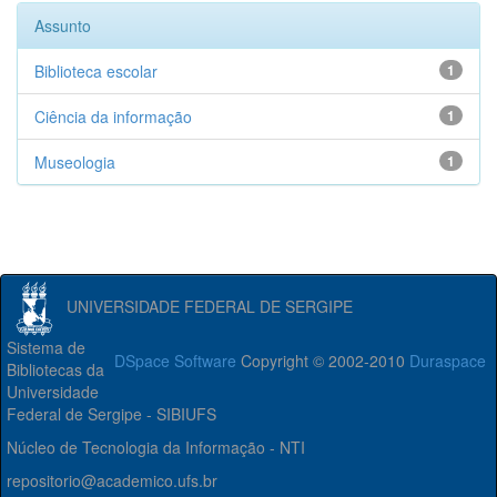
Assunto
Biblioteca escolar
1
Ciência da informação
1
Museologia
1
UNIVERSIDADE FEDERAL DE SERGIPE
Sistema de
DSpace Software
Copyright © 2002-2010
Duraspace
Bibliotecas da
Universidade
Federal de Sergipe - SIBIUFS
Núcleo de Tecnologia da Informação - NTI
repositorio@academico.ufs.br