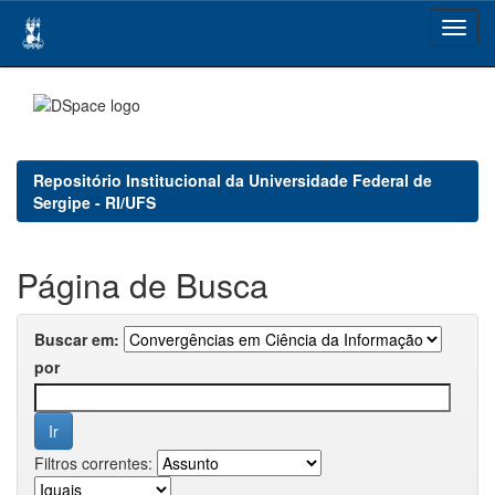
Skip
navigation
Repositório Institucional da Universidade Federal de
Sergipe - RI/UFS
Página de Busca
Buscar em:
por
Filtros correntes: