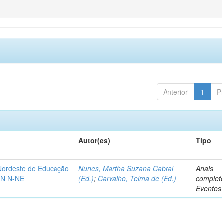
Anterior
1
P
Autor(es)
Tipo
-Nordeste de Educação
Nunes, Martha Suzana Cabral
Anais
IN N-NE
(Ed.)
;
Carvalho, Telma de (Ed.)
complet
Eventos