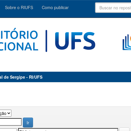
Sobre o RIUFS
Como publicar
al de Sergipe - RI/UFS