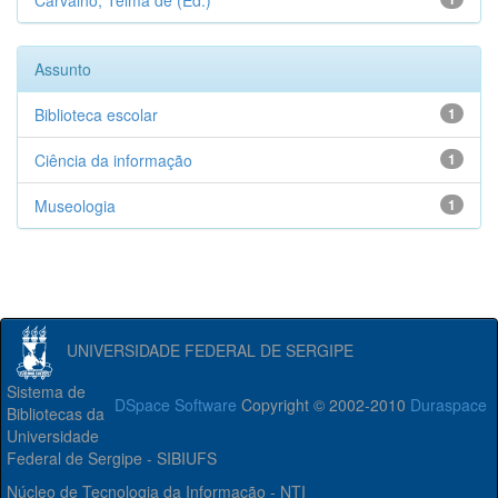
Carvalho, Telma de (Ed.)
Assunto
Biblioteca escolar
1
Ciência da informação
1
Museologia
1
UNIVERSIDADE FEDERAL DE SERGIPE
Sistema de
DSpace Software
Copyright © 2002-2010
Duraspace
Bibliotecas da
Universidade
Federal de Sergipe - SIBIUFS
Núcleo de Tecnologia da Informação - NTI