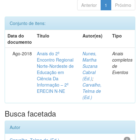
Anterior
1
Próximo
Conjunto de itens:
Data do
Título
Autor(es)
Tipo
documento
Ago-2018
Anais do 2º
Nunes,
Anais
Encontro Regional
Martha
completos
Norte-Nordeste de
Suzana
de
Educação em
Cabral
Eventos
Ciência Da
(Ed.)
;
Informação – 2º
Carvalho,
ERECIN N-NE
Telma de
(Ed.)
Busca facetada
Autor
1