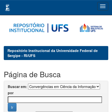
Skip
navigation
Repositório Institucional da Universidade Federal de
Sergipe - RI/UFS
Página de Busca
Buscar em:
por