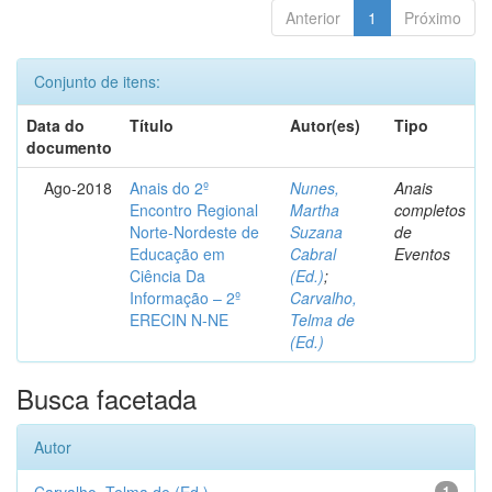
Anterior
1
Próximo
Conjunto de itens:
Data do
Título
Autor(es)
Tipo
documento
Ago-2018
Anais do 2º
Nunes,
Anais
Encontro Regional
Martha
completos
Norte-Nordeste de
Suzana
de
Educação em
Cabral
Eventos
Ciência Da
(Ed.)
;
Informação – 2º
Carvalho,
ERECIN N-NE
Telma de
(Ed.)
Busca facetada
Autor
1