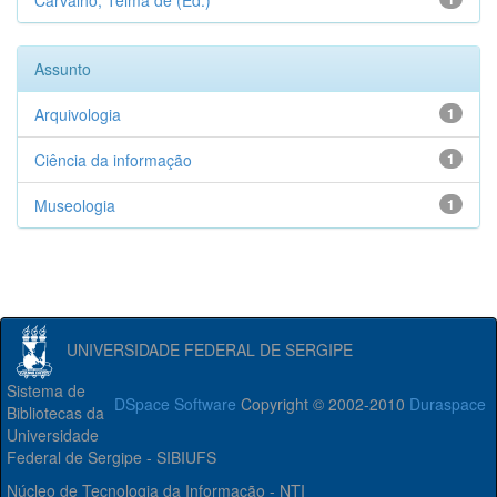
Carvalho, Telma de (Ed.)
Assunto
Arquivologia
1
Ciência da informação
1
Museologia
1
UNIVERSIDADE FEDERAL DE SERGIPE
Sistema de
DSpace Software
Copyright © 2002-2010
Duraspace
Bibliotecas da
Universidade
Federal de Sergipe - SIBIUFS
Núcleo de Tecnologia da Informação - NTI