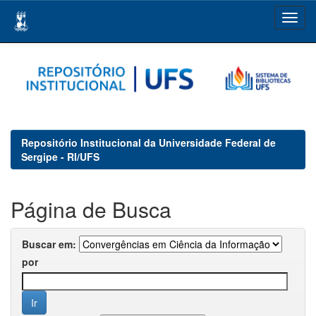
Skip
navigation
Repositório Institucional da Universidade Federal de
Sergipe - RI/UFS
Página de Busca
Buscar em:
por