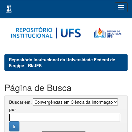
Skip
navigation
Repositório Institucional da Universidade Federal de
Sergipe - RI/UFS
Página de Busca
Buscar em:
por