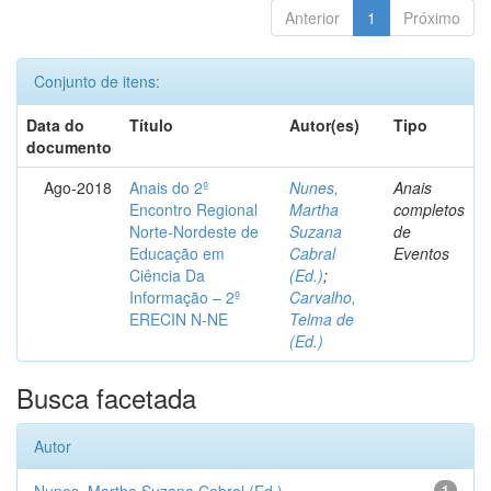
Anterior
1
Próximo
Conjunto de itens:
Data do
Título
Autor(es)
Tipo
documento
Ago-2018
Anais do 2º
Nunes,
Anais
Encontro Regional
Martha
completos
Norte-Nordeste de
Suzana
de
Educação em
Cabral
Eventos
Ciência Da
(Ed.)
;
Informação – 2º
Carvalho,
ERECIN N-NE
Telma de
(Ed.)
Busca facetada
Autor
1