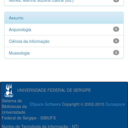
Nunes, Martha Suzana Cabral (Ed.)
Assunto
Arquivologia
1
Ciência da informação
1
Museologia
1
UNIVERSIDADE FEDERAL DE SERGIPE
Sistema de
DSpace Software
Copyright © 2002-2010
Duraspace
Bibliotecas da
Universidade
Federal de Sergipe - SIBIUFS
Núcleo de Tecnologia da Informação - NTI