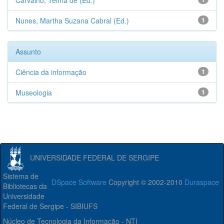
Carvalho, Telma de (Ed.)
Nunes, Martha Suzana Cabral (Ed.)
1
Assunto
Ciência da informação
1
Museologia
1
UNIVERSIDADE FEDERAL DE SERGIPE
Sistema de
DSpace Software
Copyright © 2002-2010
Duraspace
Bibliotecas da
Universidade
Federal de Sergipe - SIBIUFS
Núcleo de Tecnologia da Informação - NTI