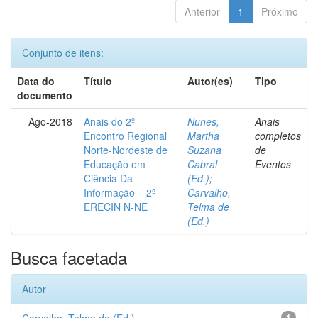
Anterior
1
Próximo
Conjunto de itens:
Data do
Título
Autor(es)
Tipo
documento
Ago-2018
Anais do 2º
Nunes,
Anais
Encontro Regional
Martha
completos
Norte-Nordeste de
Suzana
de
Educação em
Cabral
Eventos
Ciência Da
(Ed.)
;
Informação – 2º
Carvalho,
ERECIN N-NE
Telma de
(Ed.)
Busca facetada
Autor
1