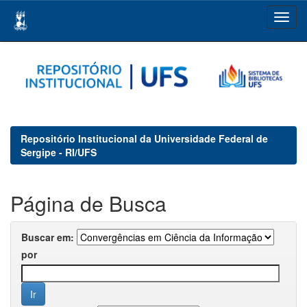
Skip
navigation
Repositório Institucional da Universidade Federal de
Sergipe - RI/UFS
Página de Busca
Buscar em:
por