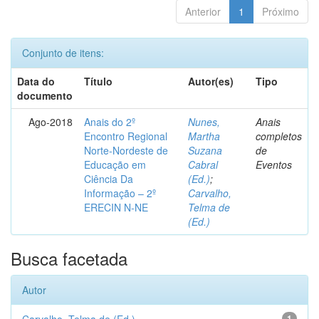
Anterior
1
Próximo
Conjunto de itens:
Data do
Título
Autor(es)
Tipo
documento
Ago-2018
Anais do 2º
Nunes,
Anais
Encontro Regional
Martha
completos
Norte-Nordeste de
Suzana
de
Educação em
Cabral
Eventos
Ciência Da
(Ed.)
;
Informação – 2º
Carvalho,
ERECIN N-NE
Telma de
(Ed.)
Busca facetada
Autor
1