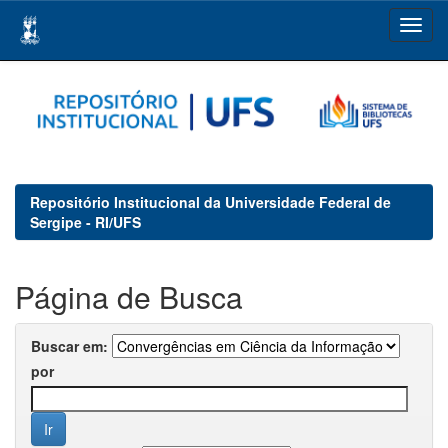
Skip
navigation
Repositório Institucional da Universidade Federal de
Sergipe - RI/UFS
Página de Busca
Buscar em:
por