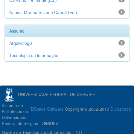
Carvalho, Telma de (Ed.)
Nunes, Martha Suzana Cabral (Ed.)
1
Assunto
Arquivologia
1
Tecnologia da informação
1
UNIVERSIDADE FEDERAL DE SERGIPE
Sistema de
DSpace Software
Copyright © 2002-2010
Duraspace
Bibliotecas da
Universidade
Federal de Sergipe - SIBIUFS
Núcleo de Tecnologia da Informação - NTI