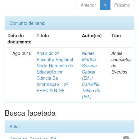
Anterior
1
Próximo
Conjunto de itens:
Data do
Título
Autor(es)
Tipo
documento
Ago-2018
Anais do 2º
Nunes,
Anais
Encontro Regional
Martha
completos
Norte-Nordeste de
Suzana
de
Educação em
Cabral
Eventos
Ciência Da
(Ed.)
;
Informação – 2º
Carvalho,
ERECIN N-NE
Telma de
(Ed.)
Busca facetada
Autor
1