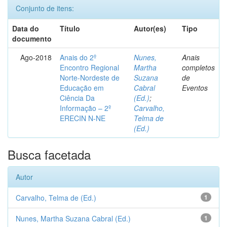
Conjunto de itens:
Data do
Título
Autor(es)
Tipo
documento
Ago-2018
Anais do 2º
Nunes,
Anais
Encontro Regional
Martha
completos
Norte-Nordeste de
Suzana
de
Educação em
Cabral
Eventos
Ciência Da
(Ed.)
;
Informação – 2º
Carvalho,
ERECIN N-NE
Telma de
(Ed.)
Busca facetada
Autor
Carvalho, Telma de (Ed.)
1
Nunes, Martha Suzana Cabral (Ed.)
1