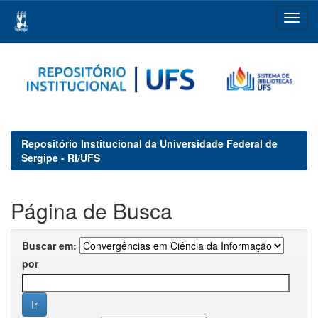
Skip
navigation
Repositório Institucional da Universidade Federal de
Sergipe - RI/UFS
Página de Busca
Buscar em:
por