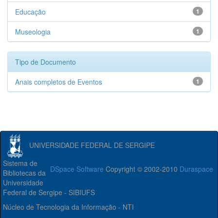
Educação
1
Museologia
1
Tipo de Documento
Anais completos de Eventos
1
UNIVERSIDADE FEDERAL DE SERGIPE
Sistema de
DSpace Software
Copyright © 2002-2010
Duraspace
Bibliotecas da
Universidade
Federal de Sergipe - SIBIUFS
Núcleo de Tecnologia da Informação - NTI