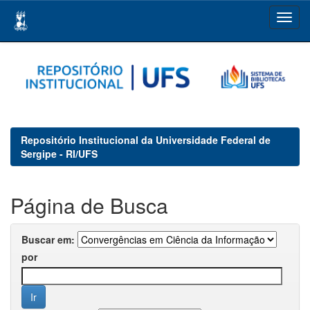
Skip
navigation
Repositório Institucional da Universidade Federal de
Sergipe - RI/UFS
Página de Busca
Buscar em:
por