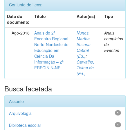
Conjunto de itens:
Data do
Título
Autor(es)
Tipo
documento
Ago-2018
Anais do 2º
Nunes,
Anais
Encontro Regional
Martha
completos
Norte-Nordeste de
Suzana
de
Educação em
Cabral
Eventos
Ciência Da
(Ed.)
;
Informação – 2º
Carvalho,
ERECIN N-NE
Telma de
(Ed.)
Busca facetada
Assunto
Arquivologia
1
Biblioteca escolar
1