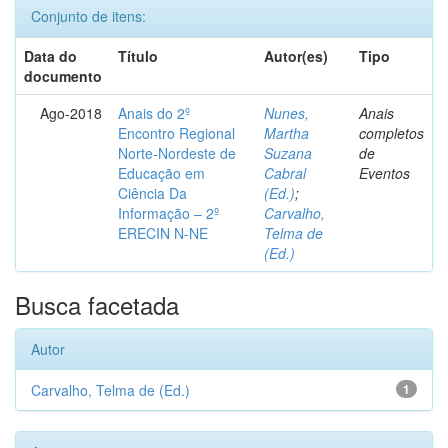
Conjunto de itens:
Data do
Título
Autor(es)
Tipo
documento
Ago-2018
Anais do 2º
Nunes,
Anais
Encontro Regional
Martha
completos
Norte-Nordeste de
Suzana
de
Educação em
Cabral
Eventos
Ciência Da
(Ed.)
;
Informação – 2º
Carvalho,
ERECIN N-NE
Telma de
(Ed.)
Busca facetada
Autor
Carvalho, Telma de (Ed.)
1