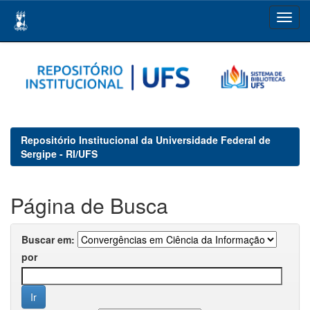
Skip
navigation
Repositório Institucional da Universidade Federal de
Sergipe - RI/UFS
Página de Busca
Buscar em:
por