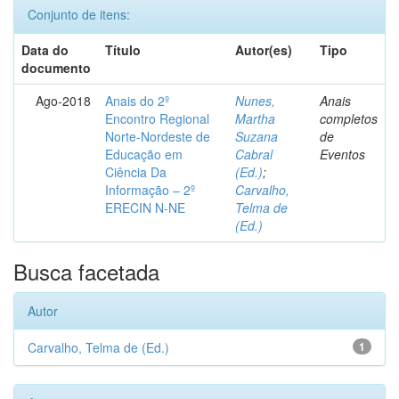
Conjunto de itens:
Data do
Título
Autor(es)
Tipo
documento
Ago-2018
Anais do 2º
Nunes,
Anais
Encontro Regional
Martha
completos
Norte-Nordeste de
Suzana
de
Educação em
Cabral
Eventos
Ciência Da
(Ed.)
;
Informação – 2º
Carvalho,
ERECIN N-NE
Telma de
(Ed.)
Busca facetada
Autor
Carvalho, Telma de (Ed.)
1