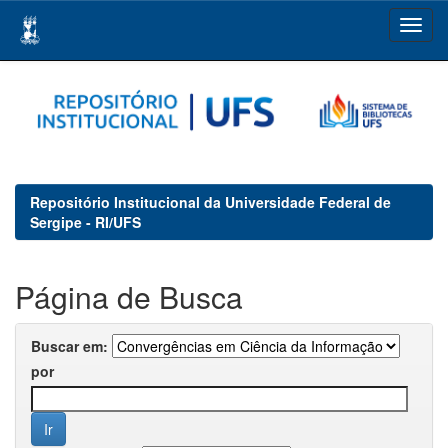
Skip
navigation
Repositório Institucional da Universidade Federal de
Sergipe - RI/UFS
Página de Busca
Buscar em:
por