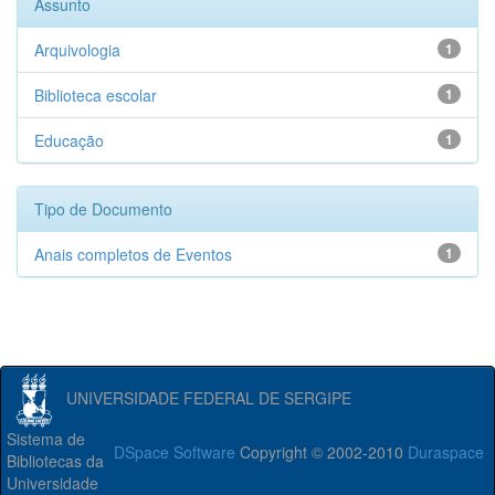
Assunto
Arquivologia
1
Biblioteca escolar
1
Educação
1
Tipo de Documento
Anais completos de Eventos
1
UNIVERSIDADE FEDERAL DE SERGIPE
Sistema de
DSpace Software
Copyright © 2002-2010
Duraspace
Bibliotecas da
Universidade