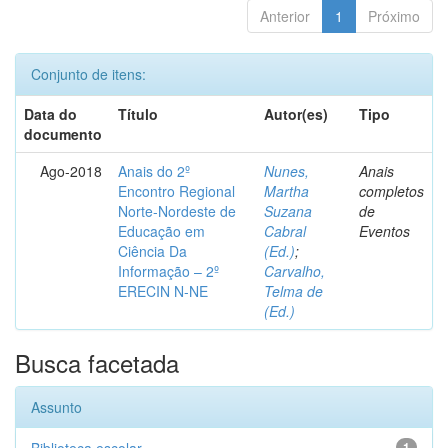
Anterior
1
Próximo
Conjunto de itens:
Data do
Título
Autor(es)
Tipo
documento
Ago-2018
Anais do 2º
Nunes,
Anais
Encontro Regional
Martha
completos
Norte-Nordeste de
Suzana
de
Educação em
Cabral
Eventos
Ciência Da
(Ed.)
;
Informação – 2º
Carvalho,
ERECIN N-NE
Telma de
(Ed.)
Busca facetada
Assunto
1