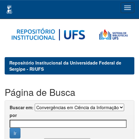
Skip
navigation
Repositório Institucional da Universidade Federal de
Sergipe - RI/UFS
Página de Busca
Buscar em:
por