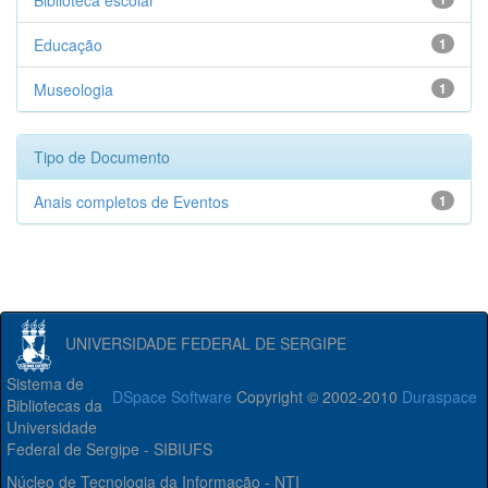
Biblioteca escolar
Educação
1
Museologia
1
Tipo de Documento
Anais completos de Eventos
1
UNIVERSIDADE FEDERAL DE SERGIPE
Sistema de
DSpace Software
Copyright © 2002-2010
Duraspace
Bibliotecas da
Universidade
Federal de Sergipe - SIBIUFS
Núcleo de Tecnologia da Informação - NTI