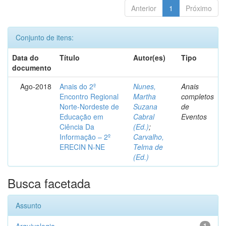
Anterior
1
Próximo
Conjunto de itens:
Data do
Título
Autor(es)
Tipo
documento
Ago-2018
Anais do 2º
Nunes,
Anais
Encontro Regional
Martha
completos
Norte-Nordeste de
Suzana
de
Educação em
Cabral
Eventos
Ciência Da
(Ed.)
;
Informação – 2º
Carvalho,
ERECIN N-NE
Telma de
(Ed.)
Busca facetada
Assunto
1