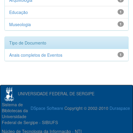
Arquivologia
Educação
1
Museologia
1
Tipo de Documento
Anais completos de Eventos
1
UNIVERSIDADE FEDERAL DE SERGIPE
Sistema de
DSpace Software
Copyright © 2002-2010
Duraspace
Bibliotecas da
Universidade
Federal de Sergipe - SIBIUFS
Núcleo de Tecnologia da Informação - NTI