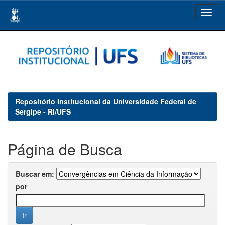
Skip
navigation
Repositório Institucional da Universidade Federal de
Sergipe - RI/UFS
Página de Busca
Buscar em:
por