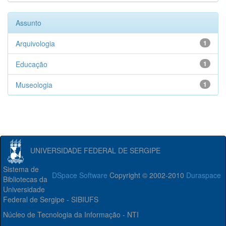
Assunto
Arquivologia
1
Educação
1
Museologia
1
UNIVERSIDADE FEDERAL DE SERGIPE
Sistema de
DSpace Software
Copyright © 2002-2010
Duraspace
Bibliotecas da
Universidade
Federal de Sergipe - SIBIUFS
Núcleo de Tecnologia da Informação - NTI