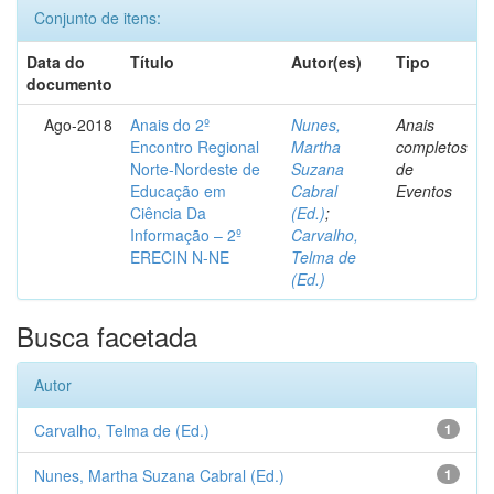
Conjunto de itens:
Data do
Título
Autor(es)
Tipo
documento
Ago-2018
Anais do 2º
Nunes,
Anais
Encontro Regional
Martha
completos
Norte-Nordeste de
Suzana
de
Educação em
Cabral
Eventos
Ciência Da
(Ed.)
;
Informação – 2º
Carvalho,
ERECIN N-NE
Telma de
(Ed.)
Busca facetada
Autor
Carvalho, Telma de (Ed.)
1
Nunes, Martha Suzana Cabral (Ed.)
1