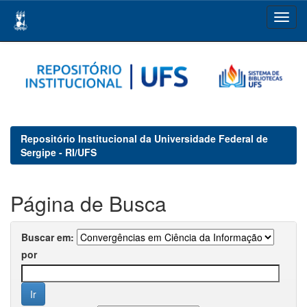
Skip
navigation
Repositório Institucional da Universidade Federal de
Sergipe - RI/UFS
Página de Busca
Buscar em:
por