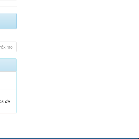
róximo
os de