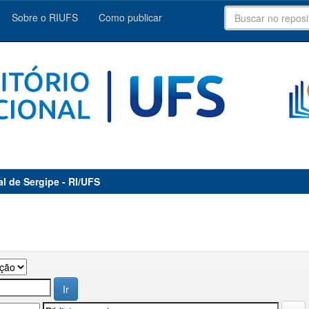
Sobre o RIUFS
Como publicar
al de Sergipe - RI/UFS