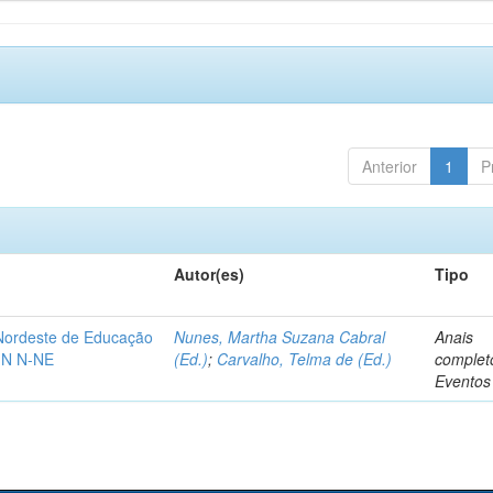
Anterior
1
P
Autor(es)
Tipo
-Nordeste de Educação
Nunes, Martha Suzana Cabral
Anais
IN N-NE
(Ed.)
;
Carvalho, Telma de (Ed.)
complet
Eventos