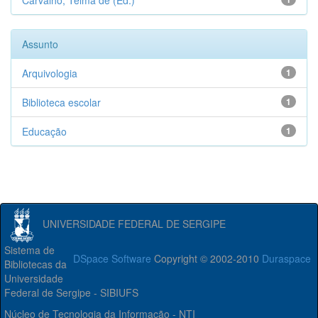
Carvalho, Telma de (Ed.)
Assunto
Arquivologia
1
Biblioteca escolar
1
Educação
1
UNIVERSIDADE FEDERAL DE SERGIPE
Sistema de
DSpace Software
Copyright © 2002-2010
Duraspace
Bibliotecas da
Universidade
Federal de Sergipe - SIBIUFS
Núcleo de Tecnologia da Informação - NTI