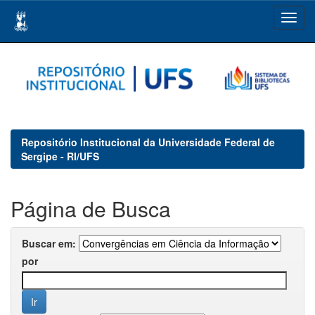
Skip
navigation
Repositório Institucional da Universidade Federal de
Sergipe - RI/UFS
Página de Busca
Buscar em:
por