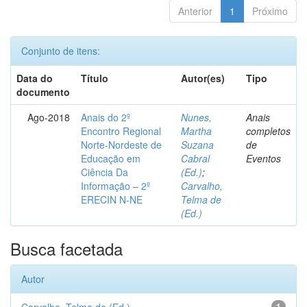
Anterior
1
Próximo
Conjunto de itens:
Data do
Título
Autor(es)
Tipo
documento
Ago-2018
Anais do 2º
Nunes,
Anais
Encontro Regional
Martha
completos
Norte-Nordeste de
Suzana
de
Educação em
Cabral
Eventos
Ciência Da
(Ed.)
;
Informação – 2º
Carvalho,
ERECIN N-NE
Telma de
(Ed.)
Busca facetada
Autor
1