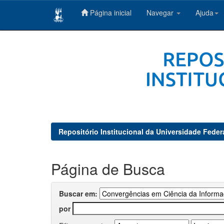
Página inicial
Navegar
Ajuda
Skip
navigation
Repositório Institucional da Universidade Feder
Página de Busca
Buscar em:
por