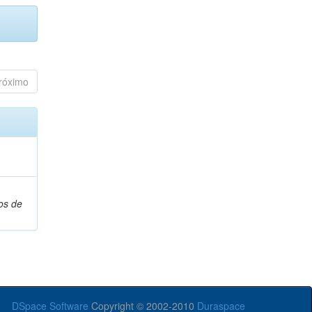
róximo
os de
DSpace Software
Copyright © 2002-2010
Duraspace