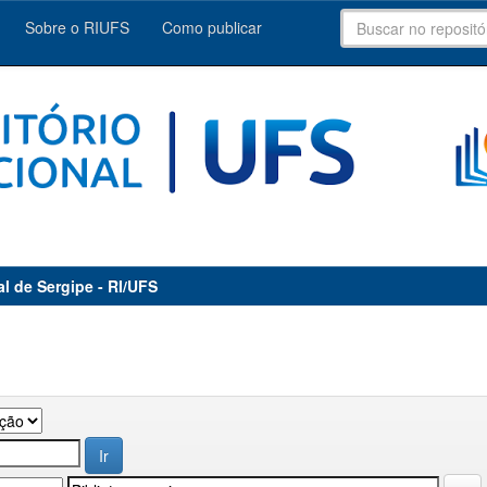
Sobre o RIUFS
Como publicar
al de Sergipe - RI/UFS