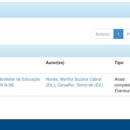
Anterior
1
P
Autor(es)
Tipo
-Nordeste de Educação
Nunes, Martha Suzana Cabral
Anais
IN N-NE
(Ed.)
;
Carvalho, Telma de (Ed.)
complet
Eventos